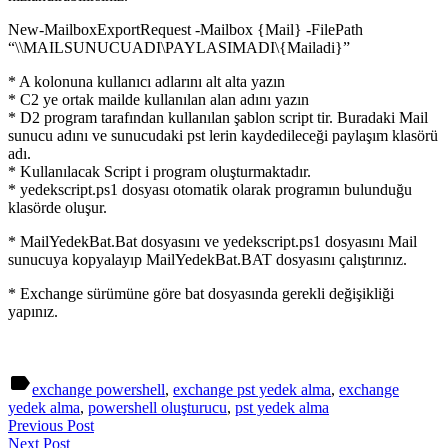
New-MailboxExportRequest -Mailbox {Mail} -FilePath
“\\MAILSUNUCUADI\PAYLASIMADI\{Mailadi}”
* A kolonuna kullanıcı adlarını alt alta yazın
* C2 ye ortak mailde kullanılan alan adını yazın
* D2 program tarafından kullanılan şablon script tir. Buradaki Mail
sunucu adını ve sunucudaki pst lerin kaydedileceği paylaşım klasörü
adı.
* Kullanılacak Script i program oluşturmaktadır.
* yedekscript.ps1 dosyası otomatik olarak programın bulunduğu
klasörde oluşur.
* MailYedekBat.Bat dosyasını ve yedekscript.ps1 dosyasını Mail
sunucuya kopyalayıp MailYedekBat.BAT dosyasını çalıştırınız.
* Exchange sürümüne göre bat dosyasında gerekli değişikliği
yapınız.
label
exchange powershell
,
exchange pst yedek alma
,
exchange
yedek alma
,
powershell oluşturucu
,
pst yedek alma
Previous Post
Next Post