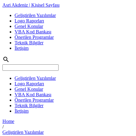
Asri Akdeniz | Kişisel Sayfası
Geliştirilen Yazılımlar
Logo Raporları
Genel Konular
VBA Kod Bankası
Önerilen Programlar
Teknik Bilgiler
İletişim
search
Geliştirilen Yazılımlar
Logo Raporları
Genel Konular
VBA Kod Bankası
Önerilen Programlar
Teknik Bilgiler
İletişim
Home
/
Geliştirilen Yazılımlar