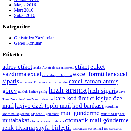
Mayıs 2016
Mart 2016
Şubat 2016
Kategoriler
Geliştirilen Yazılımlar
Genel Konular
Etiketler
adres etiket
etiket
etiket
analiz
Autoit
dosya sıkıştırma
yazdırma
excel
excel formüller
excel
excel dosya sıkıştırma
sipariş
excel zamanlanmış
excel test
Excel to vcard
excel vba
hızlı arama
görev
hızlı sipariş
günlük
hediye çekiliş
Java
kare kod üretici
kişiye özel
Time Zone
JavaTimeZoneUpdate.bat
mail
kişiye özel toplu mail
kod bankası
koordinat
mail gönderme
koordinat kaydetme
Kış Saati Uygulaması
multi find replace
mutabakat
otomatik mail gönderme
otomatik form doldurma
renk tıklama
sayfa birleştir
sosyogram
sosyometri
test sorularını