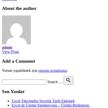
About the author
admin
View Posts
Add a Comment
Yorum yapabilmek için
oturum açmalısınız
.
Search
search
Search …
for
Son Yazılar
Excel Takvimden Seçerek Tarih Eklemek
Excel de Üretim Simülasyonu – Üretim Birikmesiz.