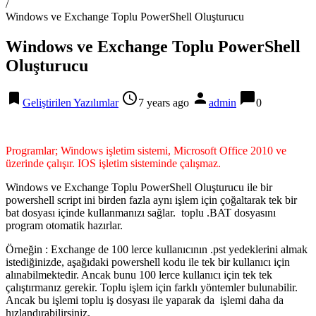
/
Windows ve Exchange Toplu PowerShell Oluşturucu
Windows ve Exchange Toplu PowerShell
Oluşturucu
bookmark
access_time
person
chat_bubble
Geliştirilen Yazılımlar
7 years ago
admin
0
Programlar; Windows işletim sistemi, Microsoft Office 2010 ve
üzerinde çalışır. IOS işletim sisteminde çalışmaz.
Windows ve Exchange Toplu PowerShell Oluşturucu ile bir
powershell script ini birden fazla aynı işlem için çoğaltarak tek bir
bat dosyası içinde kullanmanızı sağlar. toplu .BAT dosyasını
program otomatik hazırlar.
Örneğin : Exchange de 100 lerce kullanıcının .pst yedeklerini almak
istediğinizde, aşağıdaki powershell kodu ile tek bir kullanıcı için
alınabilmektedir. Ancak bunu 100 lerce kullanıcı için tek tek
çalıştırmanız gerekir. Toplu işlem için farklı yöntemler bulunabilir.
Ancak bu işlemi toplu iş dosyası ile yaparak da işlemi daha da
hızlandırabilirsiniz.