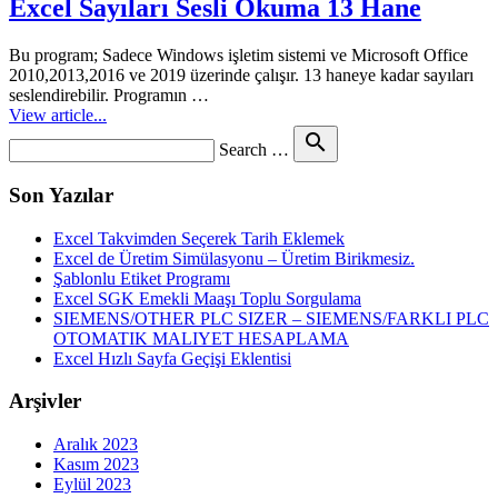
Excel Sayıları Sesli Okuma 13 Hane
Bu program; Sadece Windows işletim sistemi ve Microsoft Office
2010,2013,2016 ve 2019 üzerinde çalışır. 13 haneye kadar sayıları
seslendirebilir. Programın …
View article...
Search
search
Search …
for
Son Yazılar
Excel Takvimden Seçerek Tarih Eklemek
Excel de Üretim Simülasyonu – Üretim Birikmesiz.
Şablonlu Etiket Programı
Excel SGK Emekli Maaşı Toplu Sorgulama
SIEMENS/OTHER PLC SIZER – SIEMENS/FARKLI PLC
OTOMATIK MALIYET HESAPLAMA
Excel Hızlı Sayfa Geçişi Eklentisi
Arşivler
Aralık 2023
Kasım 2023
Eylül 2023