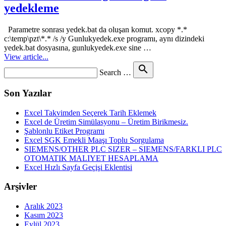
yedekleme
Parametre sonrası yedek.bat da oluşan komut. xcopy *.*
c:\temp\pzt\*.* /s /y Gunlukyedek.exe programı, aynı dizindeki
yedek.bat dosyasına, gunlukyedek.exe sine …
View article...
Search
search
Search …
for
Son Yazılar
Excel Takvimden Seçerek Tarih Eklemek
Excel de Üretim Simülasyonu – Üretim Birikmesiz.
Şablonlu Etiket Programı
Excel SGK Emekli Maaşı Toplu Sorgulama
SIEMENS/OTHER PLC SIZER – SIEMENS/FARKLI PLC
OTOMATIK MALIYET HESAPLAMA
Excel Hızlı Sayfa Geçişi Eklentisi
Arşivler
Aralık 2023
Kasım 2023
Eylül 2023