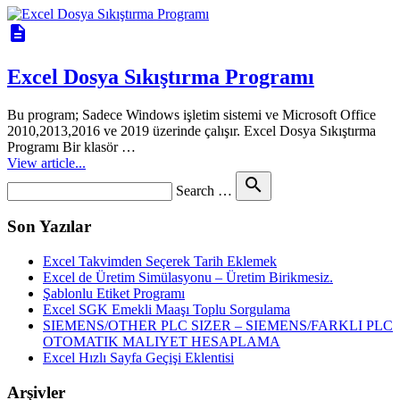
description
Excel Dosya Sıkıştırma Programı
Bu program; Sadece Windows işletim sistemi ve Microsoft Office
2010,2013,2016 ve 2019 üzerinde çalışır. Excel Dosya Sıkıştırma
Programı Bir klasör …
View article...
Search
search
Search …
for
Son Yazılar
Excel Takvimden Seçerek Tarih Eklemek
Excel de Üretim Simülasyonu – Üretim Birikmesiz.
Şablonlu Etiket Programı
Excel SGK Emekli Maaşı Toplu Sorgulama
SIEMENS/OTHER PLC SIZER – SIEMENS/FARKLI PLC
OTOMATIK MALIYET HESAPLAMA
Excel Hızlı Sayfa Geçişi Eklentisi
Arşivler