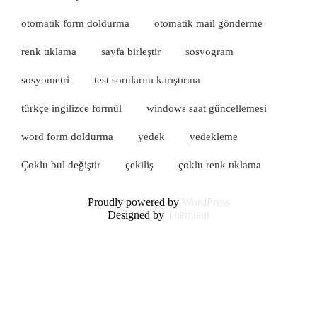
otomatik form doldurma
otomatik mail gönderme
renk tıklama
sayfa birleştir
sosyogram
sosyometri
test sorularını karıştırma
türkçe ingilizce formül
windows saat güncellemesi
word form doldurma
yedek
yedekleme
Çoklu bul değiştir
çekiliş
çoklu renk tıklama
Proudly powered by
WordPress
Designed by
Themient