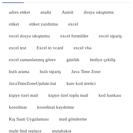
adres etiket
analiz
Autoit
dosya sıkıştırma
etiket
etiket yazdırma
excel
excel dosya sıkıştırma
excel formüller
excel sipariş
excel test
Excel to vcard
excel vba
excel zamanlanmış görev
günlük
hediye çekiliş
hızlı arama
hızlı sipariş
Java Time Zone
JavaTimeZoneUpdate.bat
kare kod üretici
kişiye özel mail
kişiye özel toplu mail
kod bankası
koordinat
koordinat kaydetme
Kış Saati Uygulaması
mail gönderme
multi find replace
mutabakat