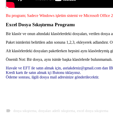
Bu program; Sadece Windows işletim sistemi ve Microsoft Office 2
Excel Dosya Sıkıştırma Programı
Bir klasör ve onun altındaki klasörlerdeki dosyaları, verilen dosya a
Paket isimlerini belirtilen adın sonuna 1,2,3, ekleyerek adlandırır. Ol
Alt klasörlerdeki dosyaları paketlerken hepsini aynı klasördeymiş gi
Önemli Not: Bir dosya, aynı isimle başka klasörlerde bulunmamalı.
Havale ve EFT ile satın almak için, asriakdeniz@gmail.com dan IBA
Kredi kartı ile satın almak içi Butonu tıklayınız.
Ödeme sonrası, ilgili dosya mail adresinize gönderilecektir.
label
dosya sıkıştırma
,
dosyaları adetli sıkıştırma
,
excel dosya sıkıştırma