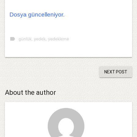
Dosya güncelleniyor.
label
günlük
,
yedek
,
yedekleme
NEXT POST
About the author