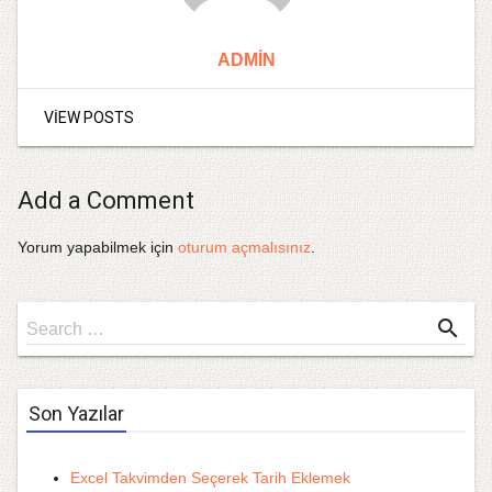
ADMIN
VIEW POSTS
Add a Comment
Yorum yapabilmek için
oturum açmalısınız
.
Search
search
Search …
for
Son Yazılar
Excel Takvimden Seçerek Tarih Eklemek