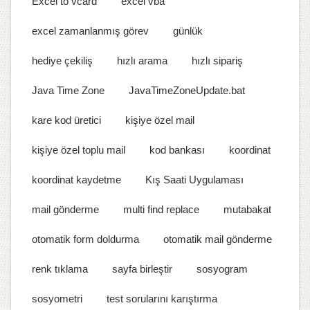
Excel to vcard
excel vba
excel zamanlanmış görev
günlük
hediye çekiliş
hızlı arama
hızlı sipariş
Java Time Zone
JavaTimeZoneUpdate.bat
kare kod üretici
kişiye özel mail
kişiye özel toplu mail
kod bankası
koordinat
koordinat kaydetme
Kış Saati Uygulaması
mail gönderme
multi find replace
mutabakat
otomatik form doldurma
otomatik mail gönderme
renk tıklama
sayfa birleştir
sosyogram
sosyometri
test sorularını karıştırma