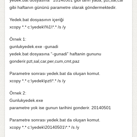
yedek.bat dosyasına 20140501 gibi tarih yada, pzt,sal,car
gibi haftanın gününü parametre olarak göndermektedir.
Yedek.bat dosyasının içeriği
xcopy *.* c:\yedek\%1\*.* /s /y
Örnek 1:
gunlukyedek.exe -gunadi
yedek.bat dosyasına “-gunadi” haftanin gununu
gonderir.pzt,sal,car,per,cum,cmt,paz
Parametre sonrası yedek.bat da oluşan komut.
xcopy *.* c:\yedek\pzt\*.* /s /y
Örnek 2:
Gunlukyedek.exe
parametre yok ise gunun tarihini gonderir. 20140501
Parametre sonrası yedek.bat da oluşan komut.
xcopy *.* c:\yedek\20140501\*.* /s /y