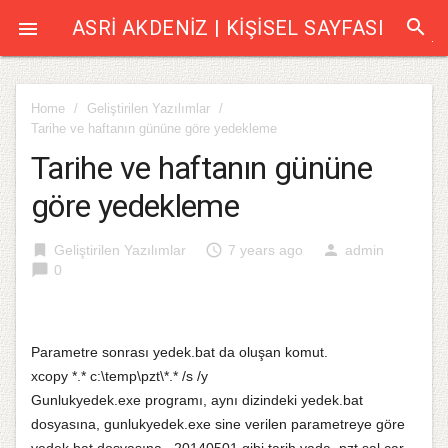
search
ASRI AKDENIZ | KIŞISEL SAYFASI

Home
/
Geliştirilen Yazılımlar
/
Tarihe ve haftanın gününe göre yedekleme
Tarihe ve haftanın gününe
göre yedekleme
bookmark
access_time
person
Geliştirilen Yazılımlar
7 years ago
admin
chat_bubble
0
Parametre sonrası yedek.bat da oluşan komut.
xcopy *.* c:\temp\pzt\*.* /s /y
Gunlukyedek.exe programı, aynı dizindeki yedek.bat
dosyasına, gunlukyedek.exe sine verilen parametreye göre