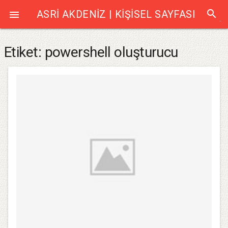
search
ASRI AKDENIZ | KIŞISEL SAYFASI

Etiket:
powershell oluşturucu