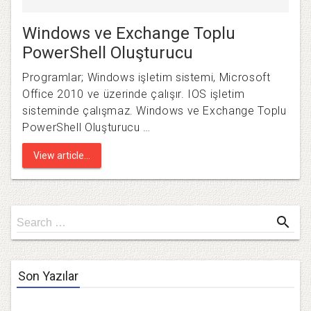
Windows ve Exchange Toplu
PowerShell Oluşturucu
Programlar; Windows işletim sistemi, Microsoft
Office 2010 ve üzerinde çalışır. IOS işletim
sisteminde çalışmaz. Windows ve Exchange Toplu
PowerShell Oluşturucu …
View article...
Search
search
Search …
for
Son Yazılar