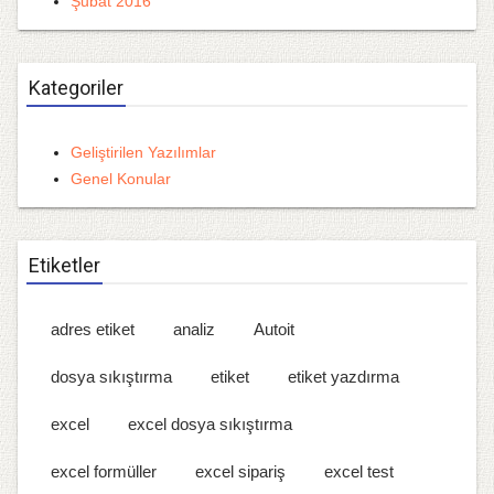
Şubat 2016
Kategoriler
Geliştirilen Yazılımlar
Genel Konular
Etiketler
adres etiket
analiz
Autoit
dosya sıkıştırma
etiket
etiket yazdırma
excel
excel dosya sıkıştırma
excel formüller
excel sipariş
excel test