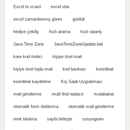
Excel to vcard
excel vba
excel zamanlanmış görev
günlük
hediye çekiliş
hızlı arama
hızlı sipariş
Java Time Zone
JavaTimeZoneUpdate.bat
kare kod üretici
kişiye özel mail
kişiye özel toplu mail
kod bankası
koordinat
koordinat kaydetme
Kış Saati Uygulaması
mail gönderme
multi find replace
mutabakat
otomatik form doldurma
otomatik mail gönderme
renk tıklama
sayfa birleştir
sosyogram