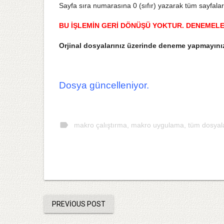
Sayfa sıra numarasına 0 (sıfır) yazarak tüm sayfalara
BU İŞLEMİN GERİ DÖNÜŞÜ YOKTUR. DENEMELE
Orjinal dosyalarınız üzerinde deneme yapmayını
Dosya güncelleniyor.
label
makro çalıştırma
,
makro uygulama
,
tüm dosyal
PREVIOUS POST