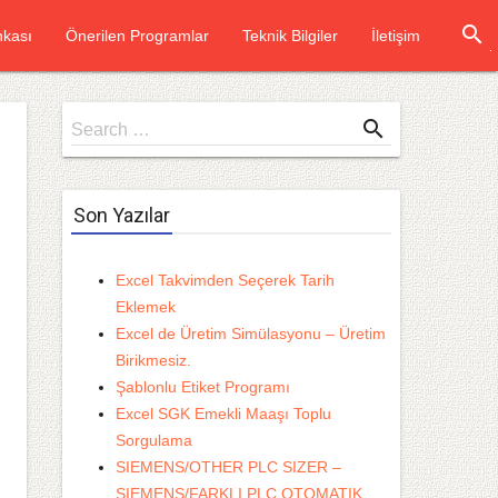
search
kası
Önerilen Programlar
Teknik Bilgiler
İletişim
Search
search
Search …
for
Son Yazılar
Excel Takvimden Seçerek Tarih
Eklemek
Excel de Üretim Simülasyonu – Üretim
Birikmesiz.
Şablonlu Etiket Programı
Excel SGK Emekli Maaşı Toplu
Sorgulama
SIEMENS/OTHER PLC SIZER –
SIEMENS/FARKLI PLC OTOMATIK