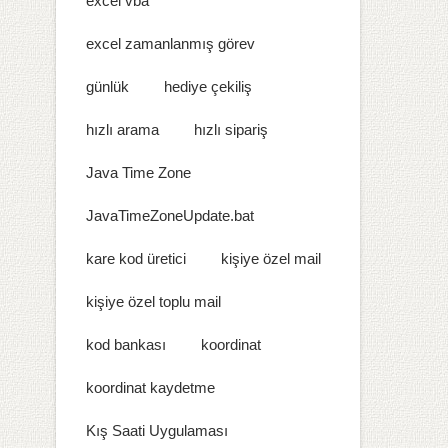
excel vba
excel zamanlanmış görev
günlük
hediye çekiliş
hızlı arama
hızlı sipariş
Java Time Zone
JavaTimeZoneUpdate.bat
kare kod üretici
kişiye özel mail
kişiye özel toplu mail
kod bankası
koordinat
koordinat kaydetme
Kış Saati Uygulaması