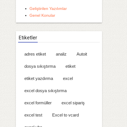
Geliştirilen Yazılımlar
Genel Konular
Etiketler
adres etiket
analiz
Autoit
dosya sıkıştırma
etiket
etiket yazdırma
excel
excel dosya sıkıştırma
excel formüller
excel sipariş
excel test
Excel to vcard