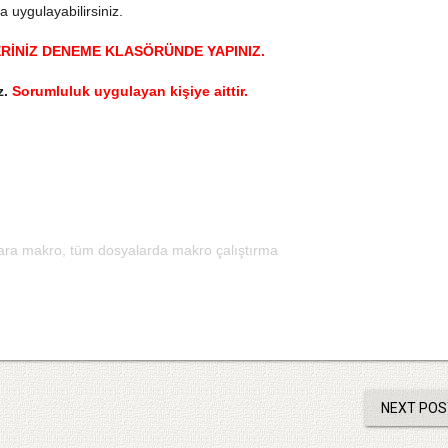
 uygulayabilirsiniz.
RİNİZ DENEME KLASÖRÜNDE YAPINIZ.
z.
Sorumluluk uygulayan kişiye aittir.
ara makro
,
tüm dosyalarda makro çalıştırma
NEXT POS