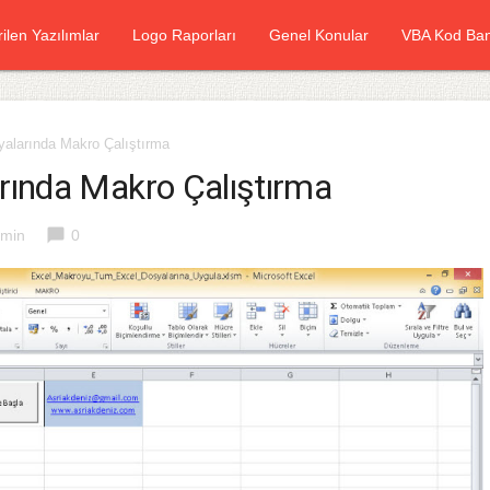
rilen Yazılımlar
Logo Raporları
Genel Konular
VBA Kod Ban
alarında Makro Çalıştırma
rında Makro Çalıştırma
chat_bubble
min
0