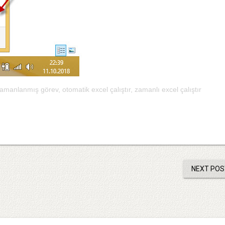
zamanlanmış görev
,
otomatik excel çalıştır
,
zamanlı excel çalıştır
NEXT POS