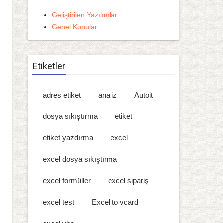
Geliştirilen Yazılımlar
Genel Konular
Etiketler
adres etiket
analiz
Autoit
dosya sıkıştırma
etiket
etiket yazdırma
excel
excel dosya sıkıştırma
excel formüller
excel sipariş
excel test
Excel to vcard