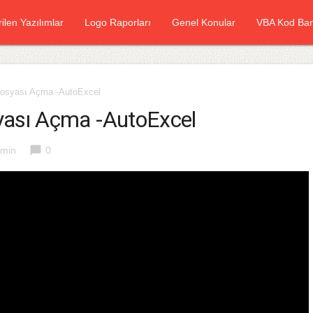
rilen Yazılımlar
Logo Raporları
Genel Konular
VBA Kod Ban
osyası Açma -AutoExcel
ası Açma -AutoExcel
chat_bubble
min
0