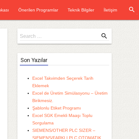
search
kası
Önerilen Programlar
Teknik Bilgiler
İletişim
Search
search
Search …
for
Son Yazılar
Excel Takvimden Seçerek Tarih
Eklemek
Excel de Üretim Simülasyonu – Üretim
Birikmesiz.
Şablonlu Etiket Programı
Excel SGK Emekli Maaşı Toplu
Sorgulama
SIEMENS/OTHER PLC SIZER –
SIEMENS/FARKLI PLC OTOMATIK