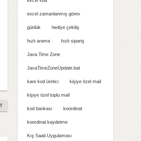
excel vba
excel zamanlanmış görev
günlük
hediye çekiliş
hızlı arama
hızlı sipariş
Java Time Zone
JavaTimeZoneUpdate.bat
kare kod üretici
kişiye özel mail
kişiye özel toplu mail
T
kod bankası
koordinat
koordinat kaydetme
Kış Saati Uygulaması