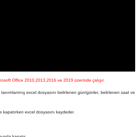
osoft Office 2010,2013,2016 ve 2019 üzerinde çalışır.
k tanımlanmış excel dosyasını belirlenen gün/günler, belirlenen saat ve
se kapatırken excel dosyasını kaydeder.
nunda kapatır.