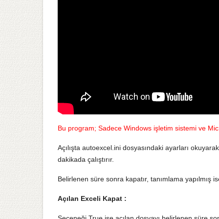
Bu program; Sadece Windows işletim sistemi ve Micr
Açılışta autoexcel.ini dosyasındaki ayarları okuyara
dakikada çalıştırır.
Belirlenen süre sonra kapatır, tanımlama yapılmış i
Açılan Exceli Kapat :
Seçeneği True ise açılan dosyayı belirlenen süre so