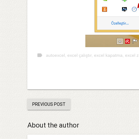
label
autoexcel
,
excel çalıştır
,
excel kapatma
,
excel 
PREVIOUS POST
About the author