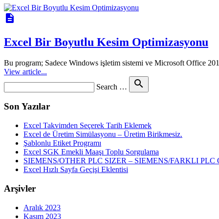
description
Excel Bir Boyutlu Kesim Optimizasyonu
Bu program; Sadece Windows işletim sistemi ve Microsoft Office 201
View article...
Search
search
Search …
for
Son Yazılar
Excel Takvimden Seçerek Tarih Eklemek
Excel de Üretim Simülasyonu – Üretim Birikmesiz.
Şablonlu Etiket Programı
Excel SGK Emekli Maaşı Toplu Sorgulama
SIEMENS/OTHER PLC SIZER – SIEMENS/FARKLI P
Excel Hızlı Sayfa Geçişi Eklentisi
Arşivler
Aralık 2023
Kasım 2023