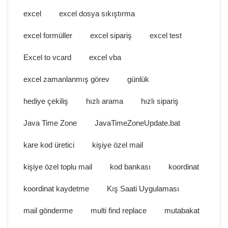
excel
excel dosya sıkıştırma
excel formüller
excel sipariş
excel test
Excel to vcard
excel vba
excel zamanlanmış görev
günlük
hediye çekiliş
hızlı arama
hızlı sipariş
Java Time Zone
JavaTimeZoneUpdate.bat
kare kod üretici
kişiye özel mail
kişiye özel toplu mail
kod bankası
koordinat
koordinat kaydetme
Kış Saati Uygulaması
mail gönderme
multi find replace
mutabakat