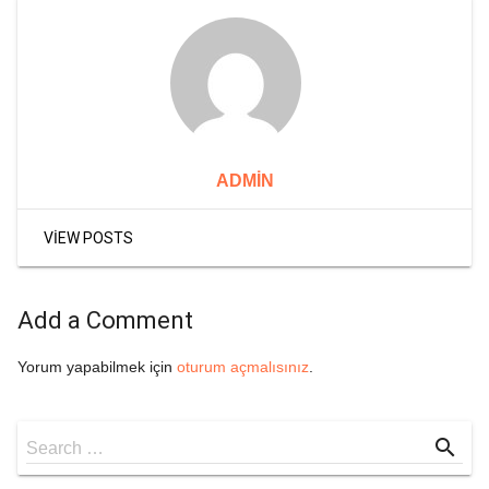
ADMIN
VIEW POSTS
Add a Comment
Yorum yapabilmek için
oturum açmalısınız
.
Search
search
Search …
for