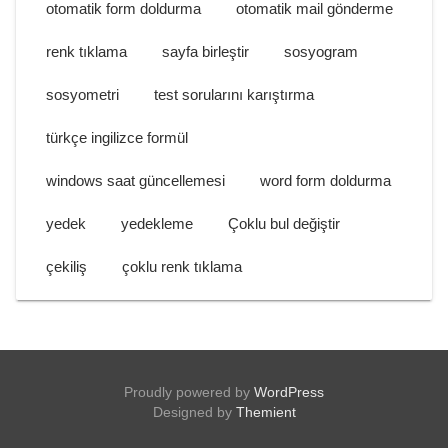
otomatik form doldurma
otomatik mail gönderme
renk tıklama
sayfa birleştir
sosyogram
sosyometri
test sorularını karıştırma
türkçe ingilizce formül
windows saat güncellemesi
word form doldurma
yedek
yedekleme
Çoklu bul değiştir
çekiliş
çoklu renk tıklama
Proudly powered by
WordPress
Designed by
Themient