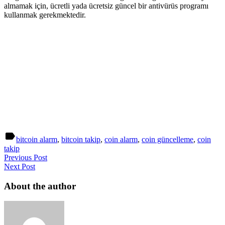
almamak için, ücretli yada ücretsiz güncel bir antivürüs programı
kullanmak gerekmektedir.
label
bitcoin alarm
,
bitcoin takip
,
coin alarm
,
coin güncelleme
,
coin
takip
Previous Post
Next Post
About the author