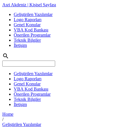
Asri Akdeniz | Kişisel Sayfası
Geliştirilen Yazılımlar
Logo Raporları
Genel Konular
VBA Kod Bankası
Önerilen Programlar
Teknik Bilgiler
İletişim
search
Geliştirilen Yazılımlar
Logo Raporları
Genel Konular
VBA Kod Bankası
Önerilen Programlar
Teknik Bilgiler
İletişim
Home
/
Geliştirilen Yazılımlar