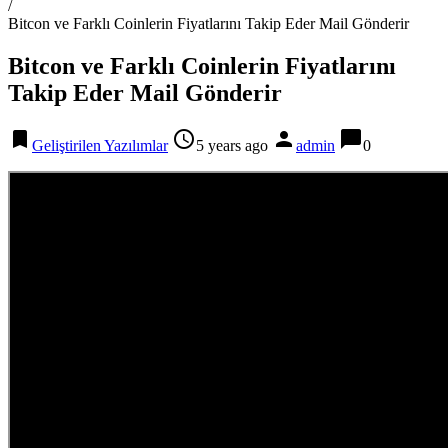
/
Bitcon ve Farklı Coinlerin Fiyatlarını Takip Eder Mail Gönderir
Bitcon ve Farklı Coinlerin Fiyatlarını
Takip Eder Mail Gönderir
bookmark
access_time
person
chat_bubble
Geliştirilen Yazılımlar
5 years ago
admin
0