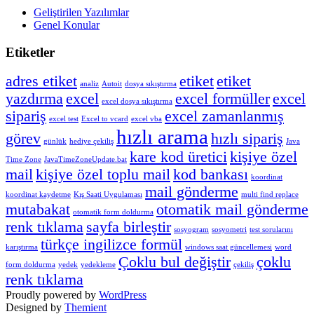
Geliştirilen Yazılımlar
Genel Konular
Etiketler
adres etiket
etiket
etiket
analiz
Autoit
dosya sıkıştırma
yazdırma
excel
excel formüller
excel
excel dosya sıkıştırma
sipariş
excel zamanlanmış
excel test
Excel to vcard
excel vba
hızlı arama
görev
hızlı sipariş
günlük
hediye çekiliş
Java
kare kod üretici
kişiye özel
Time Zone
JavaTimeZoneUpdate.bat
mail
kişiye özel toplu mail
kod bankası
koordinat
mail gönderme
koordinat kaydetme
Kış Saati Uygulaması
multi find replace
mutabakat
otomatik mail gönderme
otomatik form doldurma
renk tıklama
sayfa birleştir
sosyogram
sosyometri
test sorularını
türkçe ingilizce formül
karıştırma
windows saat güncellemesi
word
Çoklu bul değiştir
çoklu
form doldurma
yedek
yedekleme
çekiliş
renk tıklama
Proudly powered by
WordPress
Designed by
Themient