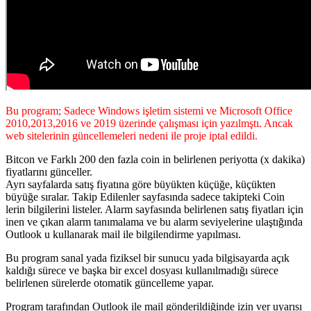
Bu program; Sadece Windows işletim sistemi ve Microsoft Office
2010,2013,2016 ve 2019 üzerinde çalışması için yazılmştı. Ancak
web sitelerinin güncellemeleri nedeni ile proje iptal edildi.
Bitcon ve Farklı 200 den fazla coin in belirlenen periyotta (x dakika)
fiyatlarını günceller.
Ayrı sayfalarda satış fiyatına göre büyükten küçüğe, küçükten
büyüğe sıralar. Takip Edilenler sayfasında sadece takipteki Coin
lerin bilgilerini listeler. Alarm sayfasında belirlenen satış fiyatları için
inen ve çıkan alarm tanımalama ve bu alarm seviyelerine ulaştığında
Outlook u kullanarak mail ile bilgilendirme yapılması.
Bu program sanal yada fiziksel bir sunucu yada bilgisayarda açık
kaldığı sürece ve başka bir excel dosyası kullanılmadığı sürece
belirlenen sürelerde otomatik güncelleme yapar.
Program tarafından Outlook ile mail gönderildiğinde izin ver uyarısı