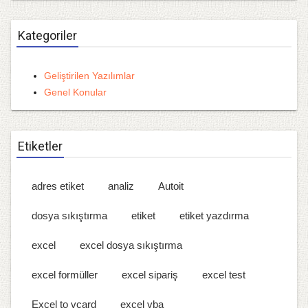
Kategoriler
Geliştirilen Yazılımlar
Genel Konular
Etiketler
adres etiket
analiz
Autoit
dosya sıkıştırma
etiket
etiket yazdırma
excel
excel dosya sıkıştırma
excel formüller
excel sipariş
excel test
Excel to vcard
excel vba