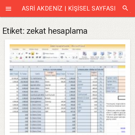
search
ASRI AKDENIZ | KIŞISEL SAYFASI

Etiket:
zekat hesaplama