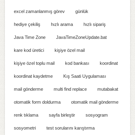
excel zamanlanmış görev
günlük
hediye çekiliş
hızlı arama
hızlı sipariş
Java Time Zone
JavaTimeZoneUpdate.bat
kare kod üretici
kişiye özel mail
kişiye özel toplu mail
kod bankası
koordinat
koordinat kaydetme
Kış Saati Uygulaması
mail gönderme
multi find replace
mutabakat
otomatik form doldurma
otomatik mail gönderme
renk tıklama
sayfa birleştir
sosyogram
sosyometri
test sorularını karıştırma