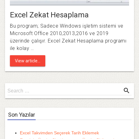
Excel Zekat Hesaplama
Bu program; Sadece Windows işletim sistemi ve
Microsoft Office 2010,2013,2016 ve 2019
üzerinde çalışır. Excel Zekat Hesaplama programı
ile kolay …
View article...
Search
search
Search …
for
Son Yazılar
Excel Takvimden Seçerek Tarih Eklemek