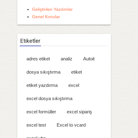
Geliştirilen Yazılımlar
Genel Konular
Etiketler
adres etiket
analiz
Autoit
dosya sıkıştırma
etiket
etiket yazdırma
excel
excel dosya sıkıştırma
excel formüller
excel sipariş
excel test
Excel to vcard