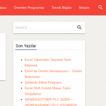
search
kası
Önerilen Programlar
Teknik Bilgiler
İletişim
Search
search
Search …
for
Son Yazılar
Excel Takvimden Seçerek Tarih
Eklemek
Excel de Üretim Simülasyonu – Üretim
Birikmesiz.
Şablonlu Etiket Programı
Excel SGK Emekli Maaşı Toplu
Sorgulama
SIEMENS/OTHER PLC SIZER –
SIEMENS/FARKLI PLC OTOMATIK