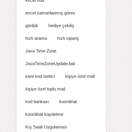
excel vba
excel zamanlanmış görev
günlük
hediye çekiliş
hızlı arama
hızlı sipariş
Java Time Zone
JavaTimeZoneUpdate.bat
kare kod üretici
kişiye özel mail
kişiye özel toplu mail
kod bankası
koordinat
koordinat kaydetme
Kış Saati Uygulaması