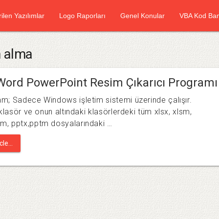
rilen Yazılımlar
Logo Raporları
Genel Konular
VBA Kod Ban
m alma
Word PowerPoint Resim Çıkarıcı Programı
m; Sadece Windows işletim sistemi üzerinde çalışır.
 klasör ve onun altındaki klasörlerdeki tüm xlsx, xlsm,
m, pptx,pptm dosyalarındaki …
le...