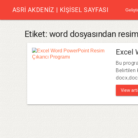
ASRI AKDENIZ | KIŞISEL SAYFASI
Gelişti
Etiket:
word dosyasından resi
Excel 
Bu progra
Belirtilen
docx,doc
View artic