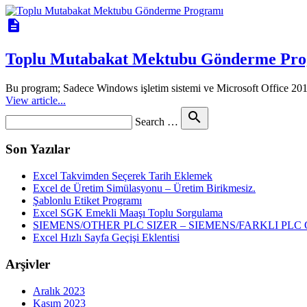
description
Toplu Mutabakat Mektubu Gönderme Pro
Bu program; Sadece Windows işletim sistemi ve Microsoft Office 201
View article...
Search
search
Search …
for
Son Yazılar
Excel Takvimden Seçerek Tarih Eklemek
Excel de Üretim Simülasyonu – Üretim Birikmesiz.
Şablonlu Etiket Programı
Excel SGK Emekli Maaşı Toplu Sorgulama
SIEMENS/OTHER PLC SIZER – SIEMENS/FARKLI P
Excel Hızlı Sayfa Geçişi Eklentisi
Arşivler
Aralık 2023
Kasım 2023