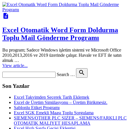
description
Excel Otomatik Word Form Doldurma
Toplu Mail Gönderme Programı
Bu program; Sadece Windows işletim sistemi ve Microsoft Office
2010,2013,2016 ve 2019 üzerinde çalışır. Havale ve EFT ile satın
almak …
View article...
Search
search
Search …
for
Son Yazılar
Excel Takvimden Seçerek Tarih Eklemek
Excel de Üretim Simülasyonu – Üretim Birikmesiz.
Şablonlu Etiket Programı
Excel SGK Emekli Maaşı Toplu Sorgulama
SIEMENS/OTHER PLC SIZER – SIEMENS/FARKLI PLC
OTOMATIK MALIYET HESAPLAMA
Excel Hızlı Sayfa Geçişi Eklentisi