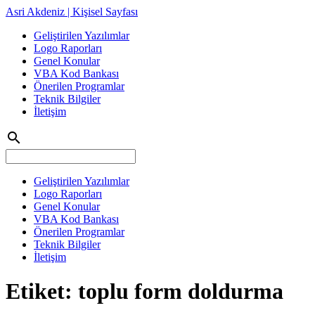
Asri Akdeniz | Kişisel Sayfası
Geliştirilen Yazılımlar
Logo Raporları
Genel Konular
VBA Kod Bankası
Önerilen Programlar
Teknik Bilgiler
İletişim
search
Geliştirilen Yazılımlar
Logo Raporları
Genel Konular
VBA Kod Bankası
Önerilen Programlar
Teknik Bilgiler
İletişim
Etiket:
toplu form doldurma