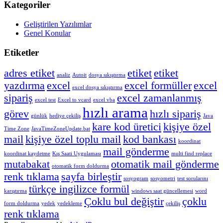
Kategoriler
Geliştirilen Yazılımlar
Genel Konular
Etiketler
adres etiket
etiket
etiket
analiz
Autoit
dosya sıkıştırma
yazdırma
excel
excel formüller
excel
excel dosya sıkıştırma
sipariş
excel zamanlanmış
excel test
Excel to vcard
excel vba
hızlı arama
görev
hızlı sipariş
günlük
hediye çekiliş
Java
kare kod üretici
kişiye özel
Time Zone
JavaTimeZoneUpdate.bat
mail
kişiye özel toplu mail
kod bankası
koordinat
mail gönderme
koordinat kaydetme
Kış Saati Uygulaması
multi find replace
mutabakat
otomatik mail gönderme
otomatik form doldurma
renk tıklama
sayfa birleştir
sosyogram
sosyometri
test sorularını
türkçe ingilizce formül
karıştırma
windows saat güncellemesi
word
Çoklu bul değiştir
çoklu
form doldurma
yedek
yedekleme
çekiliş
renk tıklama