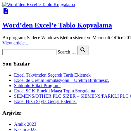
description
Word’den Excel’e Tablo Kopyalama
Bu program; Sadece Windows işletim sistemi ve Microsoft Office 2010
View article...
Search
search
Search …
for
Son Yazılar
Excel Takvimden Seçerek Tarih Eklemek
Excel de Üretim Simülasyonu – Üretim Birikmesiz.
Şablonlu Etiket Programı
Excel SGK Emekli Maaşı Toplu Sorgulama
SIEMENS/OTHER PLC SIZER – SIEMENS/FARKLI P
Excel Hızlı Sayfa Geçişi Eklentisi
Arşivler
Aralık 2023
Kasım 2023