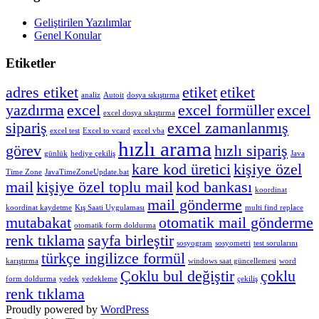
Geliştirilen Yazılımlar
Genel Konular
Etiketler
adres etiket
etiket
etiket
analiz
Autoit
dosya sıkıştırma
yazdırma
excel
excel formüller
excel
excel dosya sıkıştırma
sipariş
excel zamanlanmış
excel test
Excel to vcard
excel vba
hızlı arama
görev
hızlı sipariş
günlük
hediye çekiliş
Java
kare kod üretici
kişiye özel
Time Zone
JavaTimeZoneUpdate.bat
mail
kişiye özel toplu mail
kod bankası
koordinat
mail gönderme
koordinat kaydetme
Kış Saati Uygulaması
multi find replace
mutabakat
otomatik mail gönderme
otomatik form doldurma
renk tıklama
sayfa birleştir
sosyogram
sosyometri
test sorularını
türkçe ingilizce formül
karıştırma
windows saat güncellemesi
word
Çoklu bul değiştir
çoklu
form doldurma
yedek
yedekleme
çekiliş
renk tıklama
Proudly powered by
WordPress