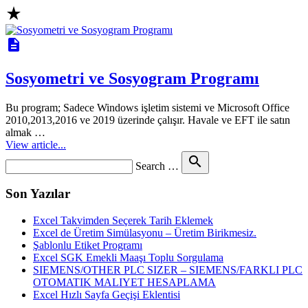
star_rate
description
Sosyometri ve Sosyogram Programı
Bu program; Sadece Windows işletim sistemi ve Microsoft Office
2010,2013,2016 ve 2019 üzerinde çalışır. Havale ve EFT ile satın
almak …
View article...
Search
search
Search …
for
Son Yazılar
Excel Takvimden Seçerek Tarih Eklemek
Excel de Üretim Simülasyonu – Üretim Birikmesiz.
Şablonlu Etiket Programı
Excel SGK Emekli Maaşı Toplu Sorgulama
SIEMENS/OTHER PLC SIZER – SIEMENS/FARKLI PLC
OTOMATIK MALIYET HESAPLAMA
Excel Hızlı Sayfa Geçişi Eklentisi