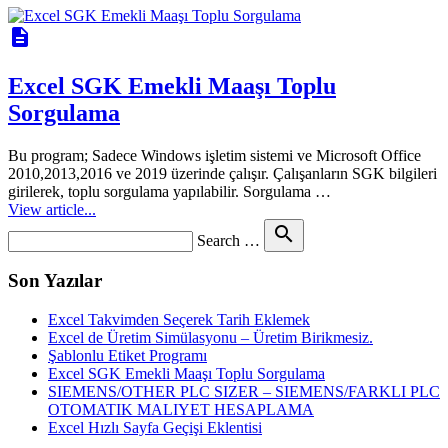
description
Excel SGK Emekli Maaşı Toplu
Sorgulama
Bu program; Sadece Windows işletim sistemi ve Microsoft Office
2010,2013,2016 ve 2019 üzerinde çalışır. Çalışanların SGK bilgileri
girilerek, toplu sorgulama yapılabilir. Sorgulama …
View article...
Search
search
Search …
for
Son Yazılar
Excel Takvimden Seçerek Tarih Eklemek
Excel de Üretim Simülasyonu – Üretim Birikmesiz.
Şablonlu Etiket Programı
Excel SGK Emekli Maaşı Toplu Sorgulama
SIEMENS/OTHER PLC SIZER – SIEMENS/FARKLI PLC
OTOMATIK MALIYET HESAPLAMA
Excel Hızlı Sayfa Geçişi Eklentisi