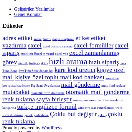
Geliştirilen Yazılımlar
Genel Konular
Etiketler
adres etiket
etiket
etiket
analiz
Autoit
dosya sıkıştırma
yazdırma
excel
excel formüller
excel
excel dosya sıkıştırma
sipariş
excel zamanlanmış
excel test
Excel to vcard
excel vba
hızlı arama
görev
hızlı sipariş
günlük
hediye çekiliş
Java
kare kod üretici
kişiye özel
Time Zone
JavaTimeZoneUpdate.bat
mail
kişiye özel toplu mail
kod bankası
koordinat
mail gönderme
koordinat kaydetme
Kış Saati Uygulaması
multi find replace
mutabakat
otomatik mail gönderme
otomatik form doldurma
renk tıklama
sayfa birleştir
sosyogram
sosyometri
test sorularını
türkçe ingilizce formül
karıştırma
windows saat güncellemesi
word
Çoklu bul değiştir
çoklu
form doldurma
yedek
yedekleme
çekiliş
renk tıklama
Proudly powered by
WordPress