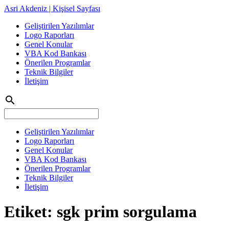
Asri Akdeniz | Kişisel Sayfası
Geliştirilen Yazılımlar
Logo Raporları
Genel Konular
VBA Kod Bankası
Önerilen Programlar
Teknik Bilgiler
İletişim
search
Geliştirilen Yazılımlar
Logo Raporları
Genel Konular
VBA Kod Bankası
Önerilen Programlar
Teknik Bilgiler
İletişim
Etiket:
sgk prim sorgulama