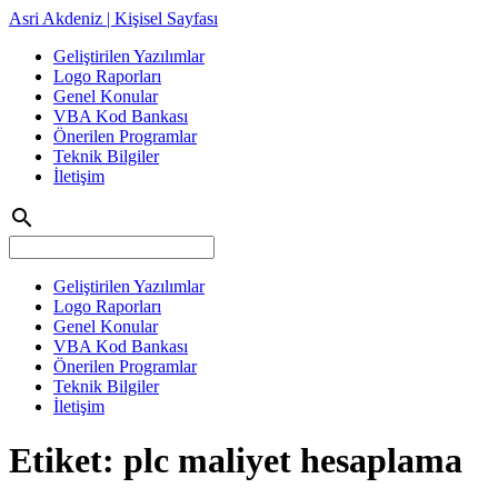
Asri Akdeniz | Kişisel Sayfası
Geliştirilen Yazılımlar
Logo Raporları
Genel Konular
VBA Kod Bankası
Önerilen Programlar
Teknik Bilgiler
İletişim
search
Geliştirilen Yazılımlar
Logo Raporları
Genel Konular
VBA Kod Bankası
Önerilen Programlar
Teknik Bilgiler
İletişim
Etiket:
plc maliyet hesaplama