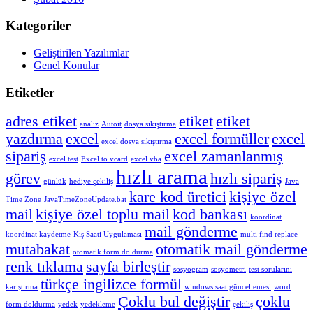
Kategoriler
Geliştirilen Yazılımlar
Genel Konular
Etiketler
adres etiket
etiket
etiket
analiz
Autoit
dosya sıkıştırma
yazdırma
excel
excel formüller
excel
excel dosya sıkıştırma
sipariş
excel zamanlanmış
excel test
Excel to vcard
excel vba
hızlı arama
görev
hızlı sipariş
günlük
hediye çekiliş
Java
kare kod üretici
kişiye özel
Time Zone
JavaTimeZoneUpdate.bat
mail
kişiye özel toplu mail
kod bankası
koordinat
mail gönderme
koordinat kaydetme
Kış Saati Uygulaması
multi find replace
mutabakat
otomatik mail gönderme
otomatik form doldurma
renk tıklama
sayfa birleştir
sosyogram
sosyometri
test sorularını
türkçe ingilizce formül
karıştırma
windows saat güncellemesi
word
Çoklu bul değiştir
çoklu
form doldurma
yedek
yedekleme
çekiliş