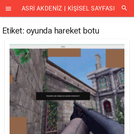
search
ASRI AKDENIZ | KIŞISEL SAYFASI

Etiket:
oyunda hareket botu