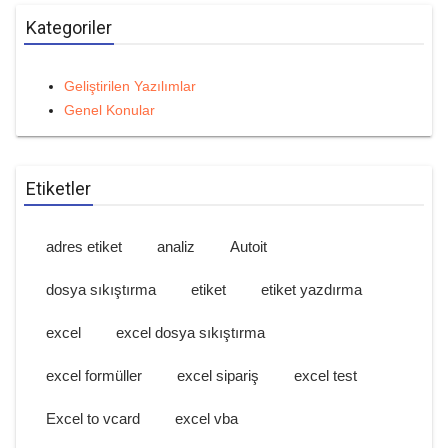
Kategoriler
Geliştirilen Yazılımlar
Genel Konular
Etiketler
adres etiket
analiz
Autoit
dosya sıkıştırma
etiket
etiket yazdırma
excel
excel dosya sıkıştırma
excel formüller
excel sipariş
excel test
Excel to vcard
excel vba