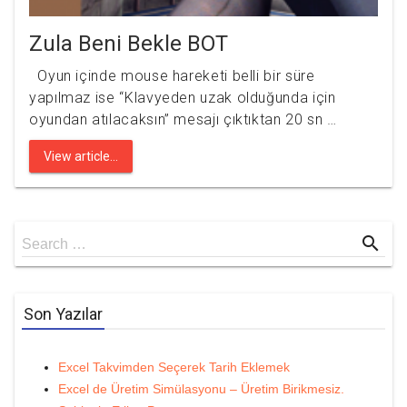
Zula Beni Bekle BOT
Oyun içinde mouse hareketi belli bir süre
yapılmaz ise “Klavyeden uzak olduğunda için
oyundan atılacaksın” mesajı çıktıktan 20 sn …
View article...
Search
search
Search …
for
Son Yazılar
Excel Takvimden Seçerek Tarih Eklemek
Excel de Üretim Simülasyonu – Üretim Birikmesiz.