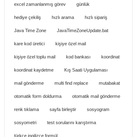
excel zamanlanmış görev
günlük
hediye çekiliş
hızlı arama
hızlı sipariş
Java Time Zone
JavaTimeZoneUpdate.bat
kare kod üretici
kişiye özel mail
kişiye özel toplu mail
kod bankası
koordinat
koordinat kaydetme
Kış Saati Uygulaması
mail gönderme
multi find replace
mutabakat
otomatik form doldurma
otomatik mail gönderme
renk tıklama
sayfa birleştir
sosyogram
sosyometri
test sorularını karıştırma
türkçe ingilizce formül