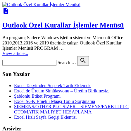
description
Outlook Özel Kurallar İşlemler Menüsü
Bu program; Sadece Windows işletim sistemi ve Microsoft Office
2010,2013,2016 ve 2019 üzerinde çalışır. Outlook Özel Kurallar
İşlemler Menüsü PROGRAM …
View article...
Search
search
Search …
for
Son Yazılar
Excel Takvimden Seçerek Tarih Eklemek
Excel de Üretim Simülasyonu – Üretim Birikmesiz.
Şablonlu Etiket Programı
Excel SGK Emekli Maaşı Toplu Sorgulama
SIEMENS/OTHER PLC SIZER – SIEMENS/FARKLI PLC
OTOMATIK MALIYET HESAPLAMA
Excel Hızlı Sayfa Geçişi Eklentisi
Arşivler