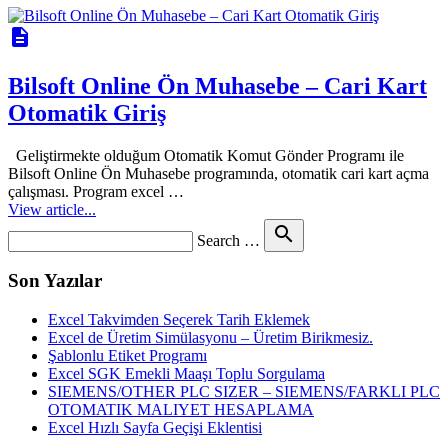
description
Bilsoft Online Ön Muhasebe – Cari Kart
Otomatik Giriş
Geliştirmekte olduğum Otomatik Komut Gönder Programı ile
Bilsoft Online Ön Muhasebe programında, otomatik cari kart açma
çalışması. Program excel …
View article...
Search
search
Search …
for
Son Yazılar
Excel Takvimden Seçerek Tarih Eklemek
Excel de Üretim Simülasyonu – Üretim Birikmesiz.
Şablonlu Etiket Programı
Excel SGK Emekli Maaşı Toplu Sorgulama
SIEMENS/OTHER PLC SIZER – SIEMENS/FARKLI PLC
OTOMATIK MALIYET HESAPLAMA
Excel Hızlı Sayfa Geçişi Eklentisi