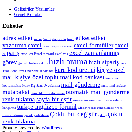
Geliştirilen Yazılımlar
Genel Konular
Etiketler
adres etiket
etiket
etiket
analiz
Autoit
dosya sıkıştırma
yazdırma
excel
excel formüller
excel
excel dosya sıkıştırma
sipariş
excel zamanlanmış
excel test
Excel to vcard
excel vba
hızlı arama
görev
hızlı sipariş
günlük
hediye çekiliş
Java
kare kod üretici
kişiye özel
Time Zone
JavaTimeZoneUpdate.bat
mail
kişiye özel toplu mail
kod bankası
koordinat
mail gönderme
koordinat kaydetme
Kış Saati Uygulaması
multi find replace
mutabakat
otomatik mail gönderme
otomatik form doldurma
renk tıklama
sayfa birleştir
sosyogram
sosyometri
test sorularını
türkçe ingilizce formül
karıştırma
windows saat güncellemesi
word
Çoklu bul değiştir
çoklu
form doldurma
yedek
yedekleme
çekiliş
renk tıklama
Proudly powered by
WordPress