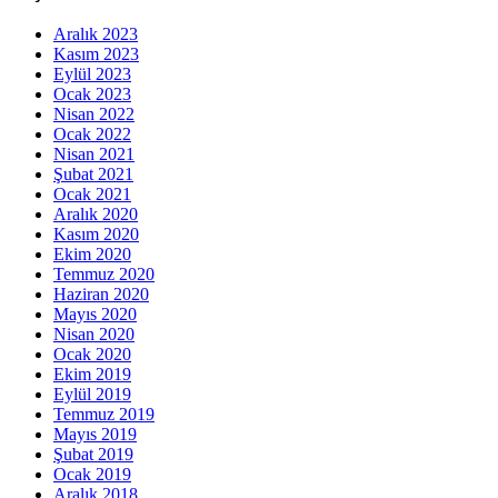
Aralık 2023
Kasım 2023
Eylül 2023
Ocak 2023
Nisan 2022
Ocak 2022
Nisan 2021
Şubat 2021
Ocak 2021
Aralık 2020
Kasım 2020
Ekim 2020
Temmuz 2020
Haziran 2020
Mayıs 2020
Nisan 2020
Ocak 2020
Ekim 2019
Eylül 2019
Temmuz 2019
Mayıs 2019
Şubat 2019
Ocak 2019
Aralık 2018