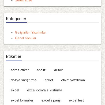
Şubat 2016
Kategoriler
Geliştirilen Yazılımlar
Genel Konular
Etiketler
adres etiket
analiz
Autoit
dosya sıkıştırma
etiket
etiket yazdırma
excel
excel dosya sıkıştırma
excel formüller
excel sipariş
excel test