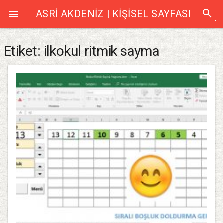
search
ASRI AKDENIZ | KIŞISEL SAYFASI

Etiket:
ilkokul ritmik sayma