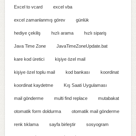
Excel to vcard
excel vba
excel zamanlanmış görev
günlük
hediye çekiliş
hızlı arama
hızlı sipariş
Java Time Zone
JavaTimeZoneUpdate.bat
kare kod üretici
kişiye özel mail
kişiye özel toplu mail
kod bankası
koordinat
koordinat kaydetme
Kış Saati Uygulaması
mail gönderme
multi find replace
mutabakat
otomatik form doldurma
otomatik mail gönderme
renk tıklama
sayfa birleştir
sosyogram