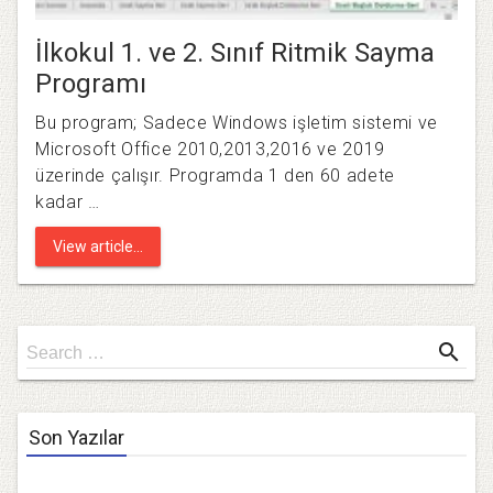
İlkokul 1. ve 2. Sınıf Ritmik Sayma
Programı
Bu program; Sadece Windows işletim sistemi ve
Microsoft Office 2010,2013,2016 ve 2019
üzerinde çalışır. Programda 1 den 60 adete
kadar …
View article...
Search
search
Search …
for
Son Yazılar