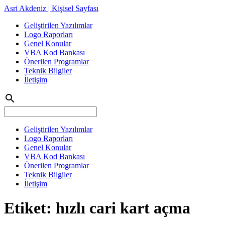
Asri Akdeniz | Kişisel Sayfası
Geliştirilen Yazılımlar
Logo Raporları
Genel Konular
VBA Kod Bankası
Önerilen Programlar
Teknik Bilgiler
İletişim
search
Geliştirilen Yazılımlar
Logo Raporları
Genel Konular
VBA Kod Bankası
Önerilen Programlar
Teknik Bilgiler
İletişim
Etiket:
hızlı cari kart açma