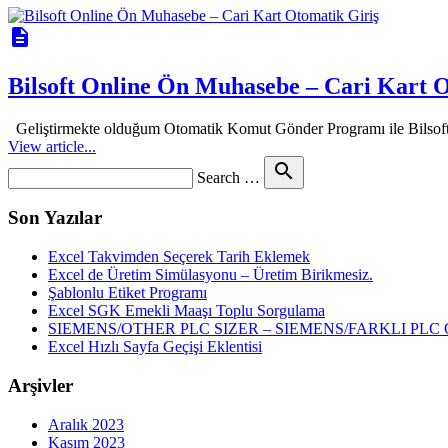
description
Bilsoft Online Ön Muhasebe – Cari Kart O
Geliştirmekte olduğum Otomatik Komut Gönder Programı ile Bilsoft
View article...
Search
search
Search …
for
Son Yazılar
Excel Takvimden Seçerek Tarih Eklemek
Excel de Üretim Simülasyonu – Üretim Birikmesiz.
Şablonlu Etiket Programı
Excel SGK Emekli Maaşı Toplu Sorgulama
SIEMENS/OTHER PLC SIZER – SIEMENS/FARKLI P
Excel Hızlı Sayfa Geçişi Eklentisi
Arşivler
Aralık 2023
Kasım 2023