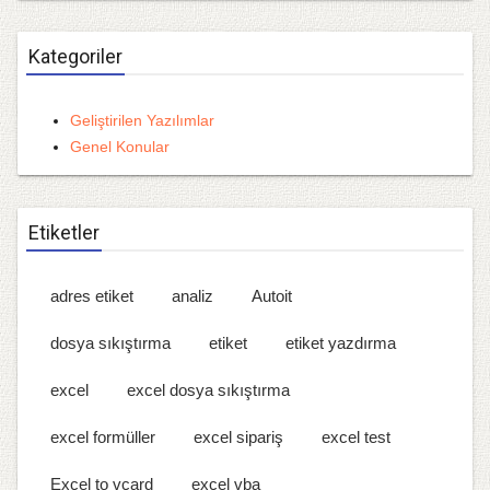
Kategoriler
Geliştirilen Yazılımlar
Genel Konular
Etiketler
adres etiket
analiz
Autoit
dosya sıkıştırma
etiket
etiket yazdırma
excel
excel dosya sıkıştırma
excel formüller
excel sipariş
excel test
Excel to vcard
excel vba