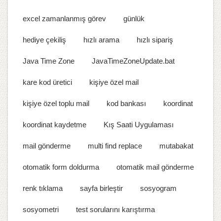
excel zamanlanmış görev
günlük
hediye çekiliş
hızlı arama
hızlı sipariş
Java Time Zone
JavaTimeZoneUpdate.bat
kare kod üretici
kişiye özel mail
kişiye özel toplu mail
kod bankası
koordinat
koordinat kaydetme
Kış Saati Uygulaması
mail gönderme
multi find replace
mutabakat
otomatik form doldurma
otomatik mail gönderme
renk tıklama
sayfa birleştir
sosyogram
sosyometri
test sorularını karıştırma