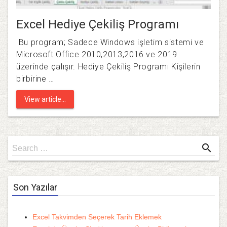
Excel Hediye Çekiliş Programı
Bu program; Sadece Windows işletim sistemi ve
Microsoft Office 2010,2013,2016 ve 2019
üzerinde çalışır. Hediye Çekiliş Programı Kişilerin
birbirine …
View article...
Search
search
Search …
for
Son Yazılar
Excel Takvimden Seçerek Tarih Eklemek