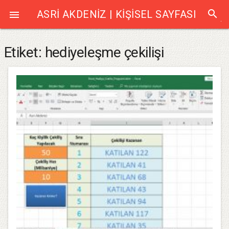
search
ASRI AKDENIZ | KIŞISEL SAYFASI

Etiket:
hediyeleşme çekilişi