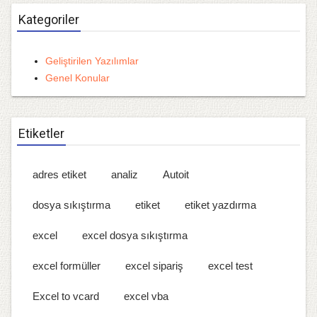
Kategoriler
Geliştirilen Yazılımlar
Genel Konular
Etiketler
adres etiket
analiz
Autoit
dosya sıkıştırma
etiket
etiket yazdırma
excel
excel dosya sıkıştırma
excel formüller
excel sipariş
excel test
Excel to vcard
excel vba