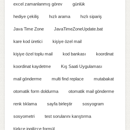
excel zamanlanmış görev
günlük
hediye çekiliş
hızlı arama
hızlı sipariş
Java Time Zone
JavaTimeZoneUpdate.bat
kare kod üretici
kişiye özel mail
kişiye özel toplu mail
kod bankası
koordinat
koordinat kaydetme
Kış Saati Uygulaması
mail gönderme
multi find replace
mutabakat
otomatik form doldurma
otomatik mail gönderme
renk tıklama
sayfa birleştir
sosyogram
sosyometri
test sorularını karıştırma
türkçe ingilizce formül