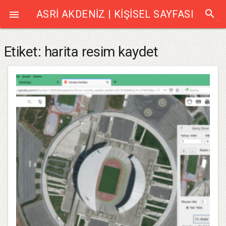
search
ASRI AKDENIZ | KIŞISEL SAYFASI

Etiket:
harita resim kaydet