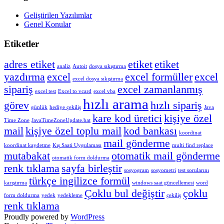
Geliştirilen Yazılımlar
Genel Konular
Etiketler
adres etiket
etiket
etiket
analiz
Autoit
dosya sıkıştırma
yazdırma
excel
excel formüller
excel
excel dosya sıkıştırma
sipariş
excel zamanlanmış
excel test
Excel to vcard
excel vba
hızlı arama
görev
hızlı sipariş
günlük
hediye çekiliş
Java
kare kod üretici
kişiye özel
Time Zone
JavaTimeZoneUpdate.bat
mail
kişiye özel toplu mail
kod bankası
koordinat
mail gönderme
koordinat kaydetme
Kış Saati Uygulaması
multi find replace
mutabakat
otomatik mail gönderme
otomatik form doldurma
renk tıklama
sayfa birleştir
sosyogram
sosyometri
test sorularını
türkçe ingilizce formül
karıştırma
windows saat güncellemesi
word
Çoklu bul değiştir
çoklu
form doldurma
yedek
yedekleme
çekiliş
renk tıklama
Proudly powered by
WordPress