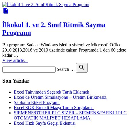
description
İlkokul 1. ve 2. Sınıf Ritmik Sayma
Programı
Bu program; Sadece Windows işletim sistemi ve Microsoft Office
2010,2013,2016 ve 2019 üzerinde çalışır. Programda 1 den 60 adete
kadar …
View article...
Search
search
Search …
for
Son Yazılar
Excel Takvimden Seçerek Tarih Eklemek
Excel de Üretim Simülasyonu – Üretim Birikmesiz.
Şablonlu Etiket Programı
Excel SGK Emekli Maaşı Toplu Sorgulama
SIEMENS/OTHER PLC SIZER – SIEMENS/FARKLI PLC
OTOMATIK MALIYET HESAPLAMA
Excel Hızlı Sayfa Geçişi Eklentisi