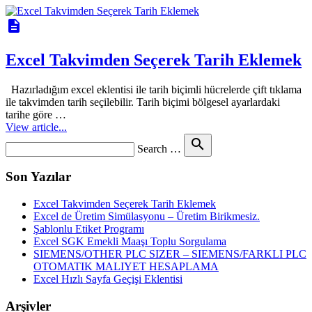
description
Excel Takvimden Seçerek Tarih Eklemek
Hazırladığım excel eklentisi ile tarih biçimli hücrelerde çift tıklama
ile takvimden tarih seçilebilir. Tarih biçimi bölgesel ayarlardaki
tarihe göre …
View article...
Search
search
Search …
for
Son Yazılar
Excel Takvimden Seçerek Tarih Eklemek
Excel de Üretim Simülasyonu – Üretim Birikmesiz.
Şablonlu Etiket Programı
Excel SGK Emekli Maaşı Toplu Sorgulama
SIEMENS/OTHER PLC SIZER – SIEMENS/FARKLI PLC
OTOMATIK MALIYET HESAPLAMA
Excel Hızlı Sayfa Geçişi Eklentisi
Arşivler