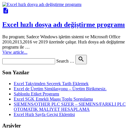
description
Excel hızlı dosya adı değiştirme programı
Bu program; Sadece Windows işletim sistemi ve Microsoft Office
2010,2013,2016 ve 2019 üzerinde çalışır. Hızlı dosya adı değiştirme
programı ile …
View article...
Search
search
Search …
for
Son Yazılar
Excel Takvimden Seçerek Tarih Eklemek
Excel de Üretim Simülasyonu – Üretim Birikmesiz.
Şablonlu Etiket Programı
Excel SGK Emekli Maaşı Toplu Sorgulama
SIEMENS/OTHER PLC SIZER – SIEMENS/FARKLI PLC
OTOMATIK MALIYET HESAPLAMA
Excel Hızlı Sayfa Geçişi Eklentisi
Arşivler