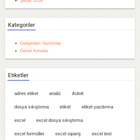
Şubat 2016
Kategoriler
Geliştirilen Yazılımlar
Genel Konular
Etiketler
adres etiket
analiz
Autoit
dosya sıkıştırma
etiket
etiket yazdırma
excel
excel dosya sıkıştırma
excel formüller
excel sipariş
excel test