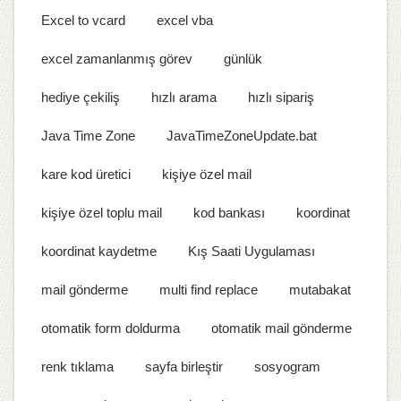
Excel to vcard
excel vba
excel zamanlanmış görev
günlük
hediye çekiliş
hızlı arama
hızlı sipariş
Java Time Zone
JavaTimeZoneUpdate.bat
kare kod üretici
kişiye özel mail
kişiye özel toplu mail
kod bankası
koordinat
koordinat kaydetme
Kış Saati Uygulaması
mail gönderme
multi find replace
mutabakat
otomatik form doldurma
otomatik mail gönderme
renk tıklama
sayfa birleştir
sosyogram