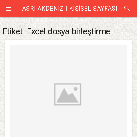
search
ASRI AKDENIZ | KIŞISEL SAYFASI

Etiket:
Excel dosya birleştirme