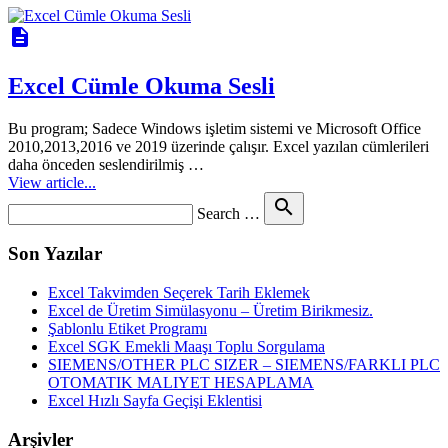
description
Excel Cümle Okuma Sesli
Bu program; Sadece Windows işletim sistemi ve Microsoft Office
2010,2013,2016 ve 2019 üzerinde çalışır. Excel yazılan cümlerileri
daha önceden seslendirilmiş …
View article...
Search
search
Search …
for
Son Yazılar
Excel Takvimden Seçerek Tarih Eklemek
Excel de Üretim Simülasyonu – Üretim Birikmesiz.
Şablonlu Etiket Programı
Excel SGK Emekli Maaşı Toplu Sorgulama
SIEMENS/OTHER PLC SIZER – SIEMENS/FARKLI PLC
OTOMATIK MALIYET HESAPLAMA
Excel Hızlı Sayfa Geçişi Eklentisi
Arşivler