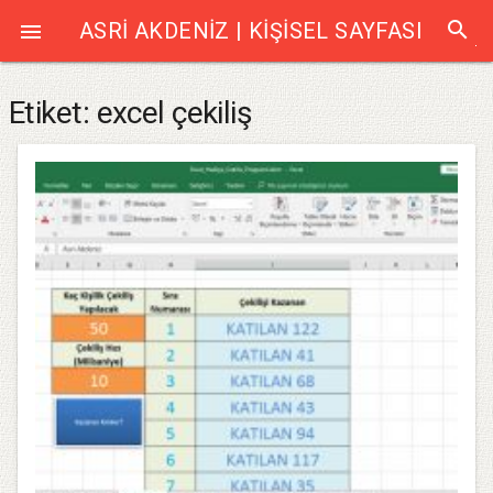
search
ASRI AKDENIZ | KIŞISEL SAYFASI

Etiket:
excel çekiliş