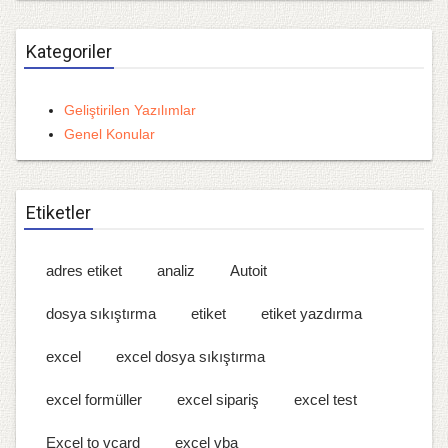
Kategoriler
Geliştirilen Yazılımlar
Genel Konular
Etiketler
adres etiket
analiz
Autoit
dosya sıkıştırma
etiket
etiket yazdırma
excel
excel dosya sıkıştırma
excel formüller
excel sipariş
excel test
Excel to vcard
excel vba