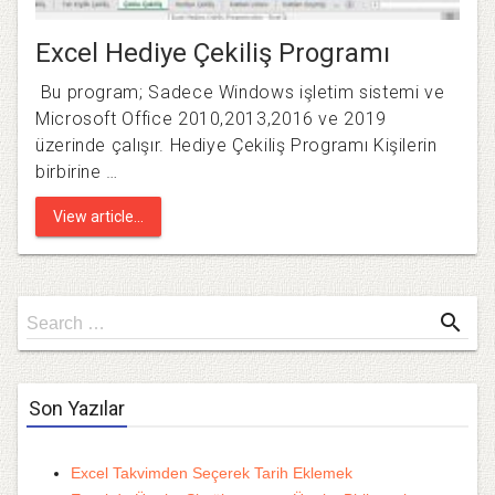
Excel Hediye Çekiliş Programı
Bu program; Sadece Windows işletim sistemi ve
Microsoft Office 2010,2013,2016 ve 2019
üzerinde çalışır. Hediye Çekiliş Programı Kişilerin
birbirine …
View article...
Search
search
Search …
for
Son Yazılar
Excel Takvimden Seçerek Tarih Eklemek