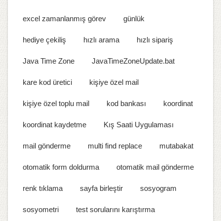
excel zamanlanmış görev
günlük
hediye çekiliş
hızlı arama
hızlı sipariş
Java Time Zone
JavaTimeZoneUpdate.bat
kare kod üretici
kişiye özel mail
kişiye özel toplu mail
kod bankası
koordinat
koordinat kaydetme
Kış Saati Uygulaması
mail gönderme
multi find replace
mutabakat
otomatik form doldurma
otomatik mail gönderme
renk tıklama
sayfa birleştir
sosyogram
sosyometri
test sorularını karıştırma