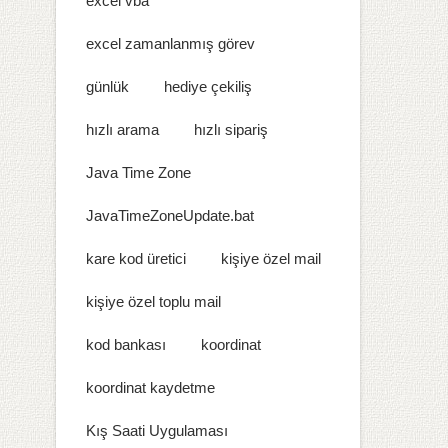
excel vba
excel zamanlanmış görev
günlük
hediye çekiliş
hızlı arama
hızlı sipariş
Java Time Zone
JavaTimeZoneUpdate.bat
kare kod üretici
kişiye özel mail
kişiye özel toplu mail
kod bankası
koordinat
koordinat kaydetme
Kış Saati Uygulaması