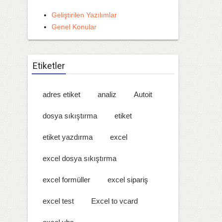
Geliştirilen Yazılımlar
Genel Konular
Etiketler
adres etiket
analiz
Autoit
dosya sıkıştırma
etiket
etiket yazdırma
excel
excel dosya sıkıştırma
excel formüller
excel sipariş
excel test
Excel to vcard