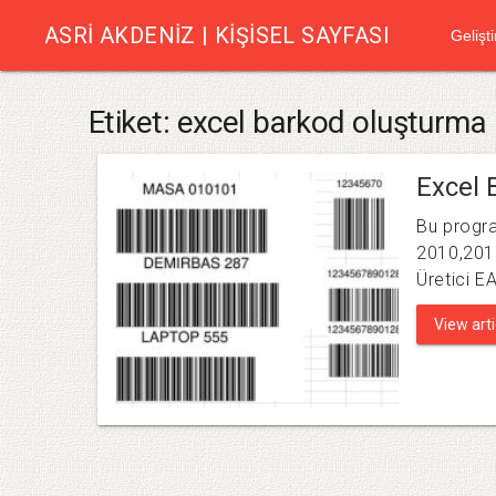
ASRI AKDENIZ | KIŞISEL SAYFASI
Gelişti
Etiket:
excel barkod oluşturma
Excel 
Bu progra
2010,2013
Üretici 
View artic