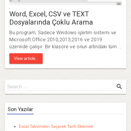
Word, Excel, CSV ve TEXT
Dosyalarında Çoklu Arama
Bu program; Sadece Windows işletim sistemi ve
Microsoft Office 2010,2013,2016 ve 2019
üzerinde çalışır. Bir klasöre ve onun altındaki tüm …
View article...
Search
search
Search …
for
Son Yazılar
Excel Takvimden Seçerek Tarih Eklemek