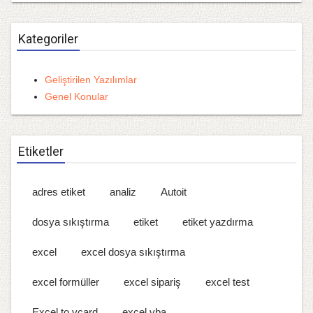
Kategoriler
Geliştirilen Yazılımlar
Genel Konular
Etiketler
adres etiket
analiz
Autoit
dosya sıkıştırma
etiket
etiket yazdırma
excel
excel dosya sıkıştırma
excel formüller
excel sipariş
excel test
Excel to vcard
excel vba