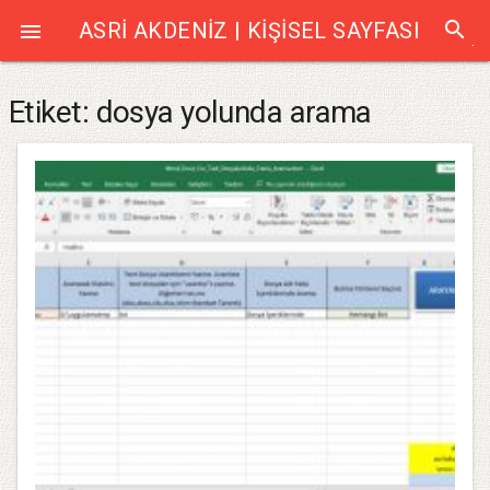
search
ASRI AKDENIZ | KIŞISEL SAYFASI

Etiket:
dosya yolunda arama