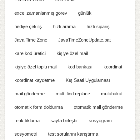
excel zamanlanmış görev
günlük
hediye çekiliş
hızlı arama
hızlı sipariş
Java Time Zone
JavaTimeZoneUpdate.bat
kare kod üretici
kişiye özel mail
kişiye özel toplu mail
kod bankası
koordinat
koordinat kaydetme
Kış Saati Uygulaması
mail gönderme
multi find replace
mutabakat
otomatik form doldurma
otomatik mail gönderme
renk tıklama
sayfa birleştir
sosyogram
sosyometri
test sorularını karıştırma