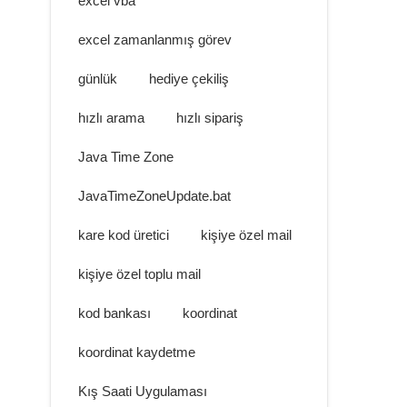
excel vba
excel zamanlanmış görev
günlük
hediye çekiliş
hızlı arama
hızlı sipariş
Java Time Zone
JavaTimeZoneUpdate.bat
kare kod üretici
kişiye özel mail
kişiye özel toplu mail
kod bankası
koordinat
koordinat kaydetme
Kış Saati Uygulaması