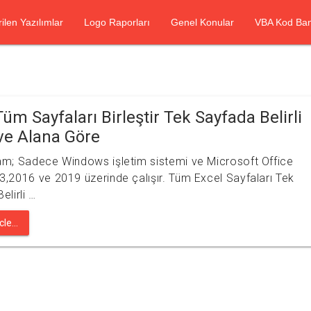
rilen Yazılımlar
Logo Raporları
Genel Konular
VBA Kod Ban
Tüm Sayfaları Birleştir Tek Sayfada Belirli
ve Alana Göre
m; Sadece Windows işletim sistemi ve Microsoft Office
,2016 ve 2019 üzerinde çalışır. Tüm Excel Sayfaları Tek
elirli …
le...