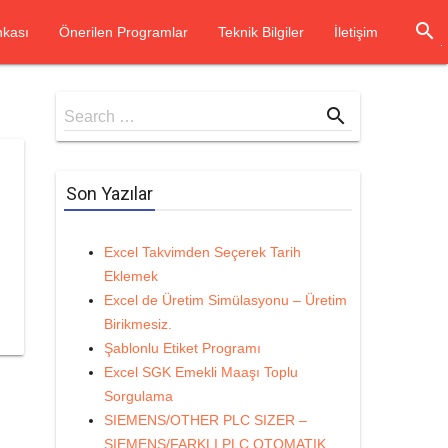
search
kası
Önerilen Programlar
Teknik Bilgiler
İletişim
Search
search
Search …
for
Son Yazılar
Excel Takvimden Seçerek Tarih
Eklemek
Excel de Üretim Simülasyonu – Üretim
Birikmesiz.
Şablonlu Etiket Programı
Excel SGK Emekli Maaşı Toplu
Sorgulama
SIEMENS/OTHER PLC SIZER –
SIEMENS/FARKLI PLC OTOMATIK