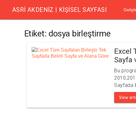
ASRI AKDENIZ | KIŞISEL SAYFASI
Gelişti
Etiket:
dosya birleştirme
Excel 
Sayfa 
Bu progra
2010,2013
Sayfada B
View artic