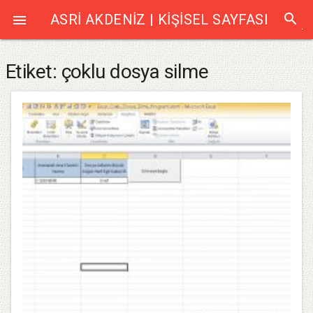
search
ASRI AKDENIZ | KIŞISEL SAYFASI

Etiket:
çoklu dosya silme