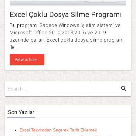
Excel Çoklu Dosya Silme Programı
Bu program; Sadece Windows işletim sistemi ve
Microsoft Office 2010,2013,2016 ve 2019
üzerinde çalışır. Excel çoklu dosya silme programı
ile …
View article...
Search
search
Search …
for
Son Yazılar
Excel Takvimden Seçerek Tarih Eklemek