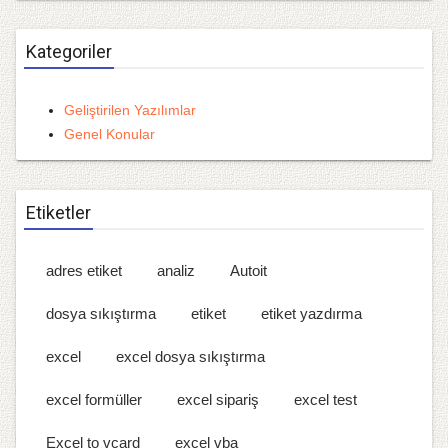
Kategoriler
Geliştirilen Yazılımlar
Genel Konular
Etiketler
adres etiket
analiz
Autoit
dosya sıkıştırma
etiket
etiket yazdırma
excel
excel dosya sıkıştırma
excel formüller
excel sipariş
excel test
Excel to vcard
excel vba