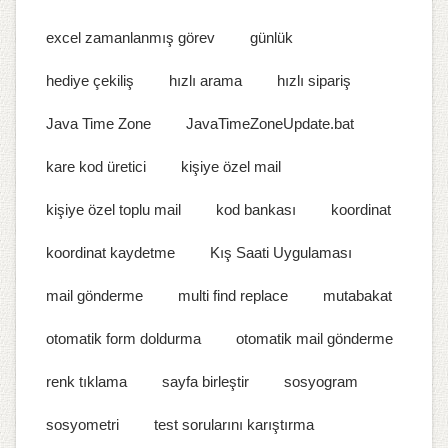
excel zamanlanmış görev
günlük
hediye çekiliş
hızlı arama
hızlı sipariş
Java Time Zone
JavaTimeZoneUpdate.bat
kare kod üretici
kişiye özel mail
kişiye özel toplu mail
kod bankası
koordinat
koordinat kaydetme
Kış Saati Uygulaması
mail gönderme
multi find replace
mutabakat
otomatik form doldurma
otomatik mail gönderme
renk tıklama
sayfa birleştir
sosyogram
sosyometri
test sorularını karıştırma