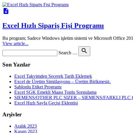
description
Excel Hızlı Sipariş Fişi Programı
Bu program; Sadece Windows işletim sistemi ve Microsoft Office 2010
View article...
Search
search
Search …
for
Son Yazılar
Excel Takvimden Seçerek Tarih Eklemek
Excel de Üretim Simülasyonu – Üretim Birikmesiz.
Şablonlu Etiket Programı
Excel SGK Emekli Maaşı Toplu Sorgulama
SIEMENS/OTHER PLC SIZER – SIEMENS/FARKLI P
Excel Hızlı Sayfa Geçişi Eklentisi
Arşivler
Aralık 2023
Kasım 2023