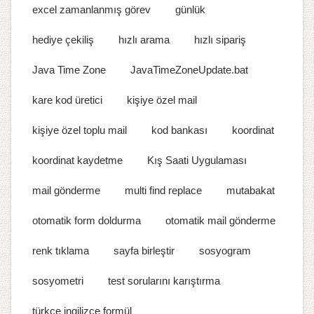
excel zamanlanmış görev
günlük
hediye çekiliş
hızlı arama
hızlı sipariş
Java Time Zone
JavaTimeZoneUpdate.bat
kare kod üretici
kişiye özel mail
kişiye özel toplu mail
kod bankası
koordinat
koordinat kaydetme
Kış Saati Uygulaması
mail gönderme
multi find replace
mutabakat
otomatik form doldurma
otomatik mail gönderme
renk tıklama
sayfa birleştir
sosyogram
sosyometri
test sorularını karıştırma
türkçe ingilizce formül