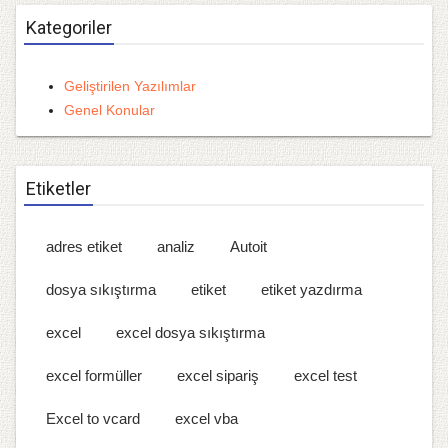
Kategoriler
Geliştirilen Yazılımlar
Genel Konular
Etiketler
adres etiket
analiz
Autoit
dosya sıkıştırma
etiket
etiket yazdırma
excel
excel dosya sıkıştırma
excel formüller
excel sipariş
excel test
Excel to vcard
excel vba