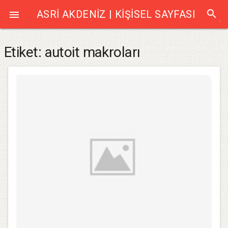
search
ASRI AKDENIZ | KIŞISEL SAYFASI

Etiket:
autoit makroları
star_rate