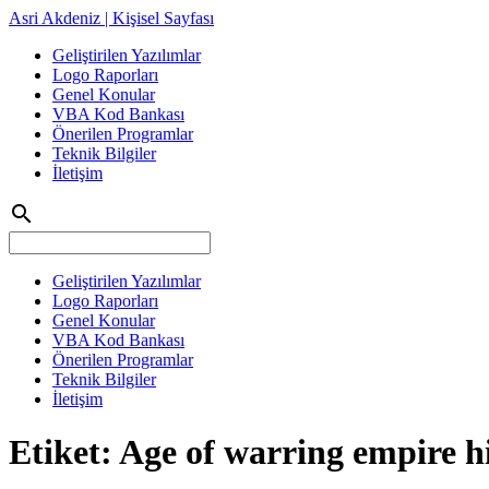
Asri Akdeniz | Kişisel Sayfası
Geliştirilen Yazılımlar
Logo Raporları
Genel Konular
VBA Kod Bankası
Önerilen Programlar
Teknik Bilgiler
İletişim
search
Geliştirilen Yazılımlar
Logo Raporları
Genel Konular
VBA Kod Bankası
Önerilen Programlar
Teknik Bilgiler
İletişim
Etiket:
Age of warring empire hi