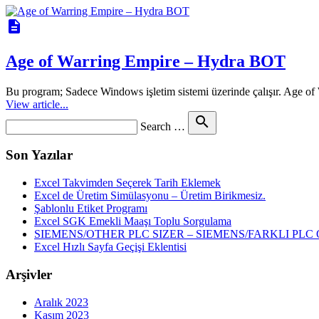
description
Age of Warring Empire – Hydra BOT
Bu program; Sadece Windows işletim sistemi üzerinde çalışır. Age o
View article...
Search
search
Search …
for
Son Yazılar
Excel Takvimden Seçerek Tarih Eklemek
Excel de Üretim Simülasyonu – Üretim Birikmesiz.
Şablonlu Etiket Programı
Excel SGK Emekli Maaşı Toplu Sorgulama
SIEMENS/OTHER PLC SIZER – SIEMENS/FARKLI P
Excel Hızlı Sayfa Geçişi Eklentisi
Arşivler
Aralık 2023
Kasım 2023