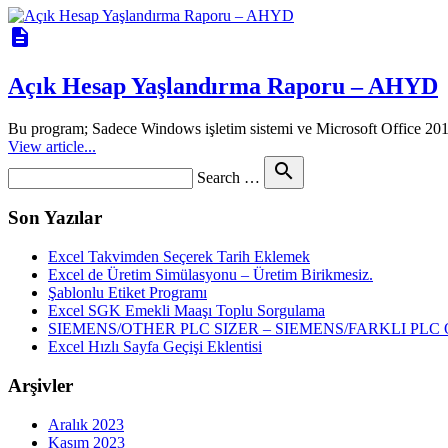
description
Açık Hesap Yaşlandırma Raporu – AHYD
Bu program; Sadece Windows işletim sistemi ve Microsoft Office 2
View article...
Search
search
Search …
for
Son Yazılar
Excel Takvimden Seçerek Tarih Eklemek
Excel de Üretim Simülasyonu – Üretim Birikmesiz.
Şablonlu Etiket Programı
Excel SGK Emekli Maaşı Toplu Sorgulama
SIEMENS/OTHER PLC SIZER – SIEMENS/FARKLI P
Excel Hızlı Sayfa Geçişi Eklentisi
Arşivler
Aralık 2023
Kasım 2023